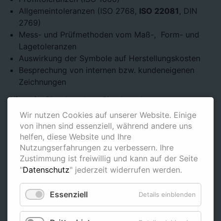
Allgemeintoleranzen (ISO 2768,
ISO 22081
, DIN
2769)
Mess- und Prüfmethoden vom Maß-, Form- und
Lagetoleranzen
Auswirkung der Symbole auf Herstellungskosten
Besprechung von internen bzw. kundeneigenen
Zeichnungen
Hinweis
: Bitte beachten Sie, dass der
Anmeldeschluss für unsere Seminare drei Wochen vor
Wir nutzen Cookies auf unserer Website. Einige
dem Veranstaltungstermin liegt.
von ihnen sind essenziell, während andere uns
helfen, diese Website und Ihre
Nutzungserfahrungen zu verbessern. Ihre
Zustimmung ist freiwillig und kann auf der Seite
"
Datenschutz
" jederzeit widerrufen werden.
Kontaktdaten:
Essenziell
Details einblenden